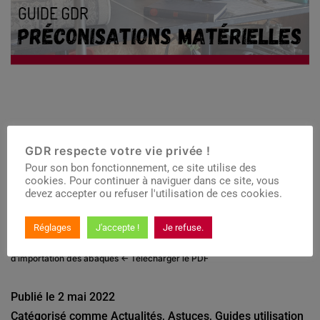
GDR respecte votre vie privée !
Pour son bon fonctionnement, ce site utilise des
cookies. Pour continuer à naviguer dans ce site, vous
devez accepter ou refuser l'utilisation de ces cookies.
GDR / Eco-organismes Guide d’utilisation -> DEA Ménagers <- -> DEA
Réglages
J'accepte !
Je refuse.
Professionnels <- -> Jouets <- -> Articles de bricolage et de jardin <- ->
Articles de sport et de loisirs <- -> Tonnages remployées <- -> Outil
d’importation des abaques <- Télécharger le PDF
Publié le
2 mai 2022
Catégorisé comme
Actualités
,
Astuces
,
Guides utilisation